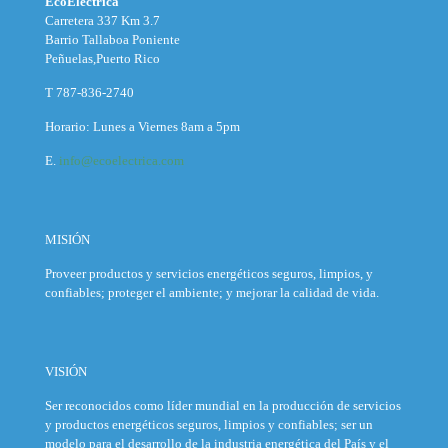
EcoEléctrica
Carretera 337 Km 3.7
Barrio Tallaboa Poniente
Peñuelas,Puerto Rico
T 787-836-2740
Horario: Lunes a Viernes 8am a 5pm
E.
info@ecoelectrica.com
MISIÓN
Proveer productos y servicios energéticos seguros, limpios, y
confiables; proteger el ambiente; y mejorar la calidad de vida.
VISIÓN
Ser reconocidos como líder mundial en la producción de servicios
y productos energéticos seguros, limpios y confiables; ser un
modelo para el desarrollo de la industria energética del País y el