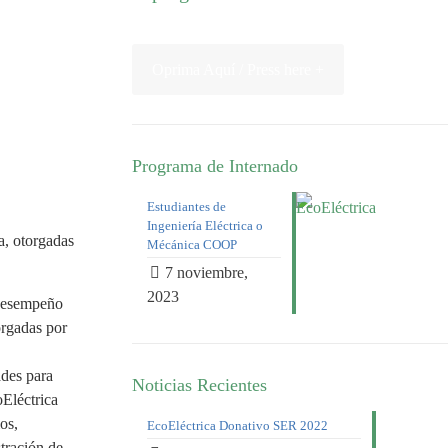
Oprima Aquí / Press here +
Programa de Internado
Estudiantes de
Ingeniería Eléctrica o
a, otorgadas
Mécánica COOP
7 noviembre,
2023
 desempeño
orgadas por
ades para
Noticias Recientes
oEléctrica
os,
EcoEléctrica Donativo SER 2022
tración de