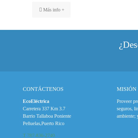
Más info +
¿Des
CONTÁCTENOS
MISIÓN
EcoEléctrica
Proveer pr
Carretera 337 Km 3.7
seguros, li
Barrio Tallaboa Poniente
ambiente; y
Peñuelas,Puerto Rico
T 787-836-2740