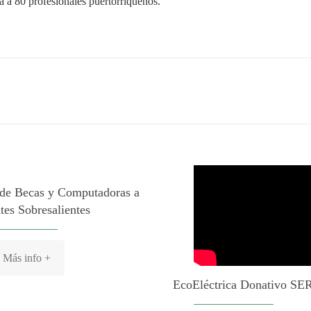
a a 80 profesionales puertorriqueños.
 de Becas y Computadoras a
tes Sobresalientes
Más info +
EcoEléctrica Donativo SE