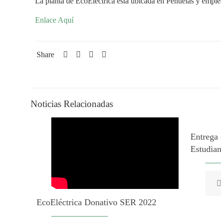
La planta de EcoEléctrica está ubicada en Peñuelas y emple
Enlace Aquí
Share
Noticias Relacionadas
Entrega
Estudian
EcoEléctrica Donativo SER 2022