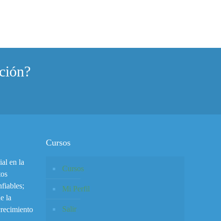
ción?
Cursos
al en la
Cursos
tos
fiables;
Mi Perfil
e la
Salir
 crecimiento