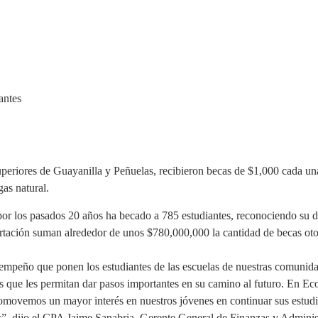
antes
uperiores de Guayanilla y Peñuelas, recibieron becas de $1,000 cada un
as natural.
por los pasados 20 años ha becado a 785 estudiantes, reconociendo su
rtación suman alrededor de unos $780,000,000 la cantidad de becas ot
empeño que ponen los estudiantes de las escuelas de nuestras comunid
s que les permitan dar pasos importantes en su camino al futuro. En Ec
romovemos un mayor interés en nuestros jóvenes en continuar sus estudi
s”, dijo el CPA Jaime Sanabria, Gerente General de Finanzas y Adminis